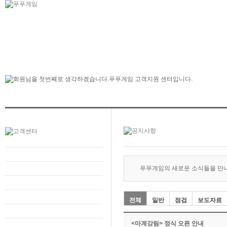
푸푸게임의 새로운 소식들을 만
전체
일반
점검
보도자료
<마계강림> 정식 오픈 안내