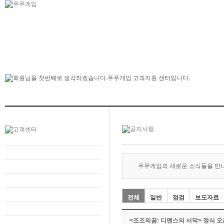
푸푸게임의 새로운 소식들을 만
전체
일반
점검
보도자료
<조조의꿈: 디펜스의 서막> 정식 오