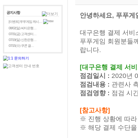
공지사항
안녕하세요, 푸푸게
[이벤트] 푸푸게임 캐시…
08/02(일) 씨티은행…
대구은행 결제 서비
07/31(금) 고객센터…
푸푸게임 회원분들께
07/19(일) 신한은행…
07/15(수) 쿠콘 결…
랍니다.
[대구은행 결제 서비
점검일시 :
2020년 0
점검내용 :
관련사 측
점검영향 :
점검 시간
[참고사항]
※ 진행 상황에 따라
※ 해당 결제 수단을