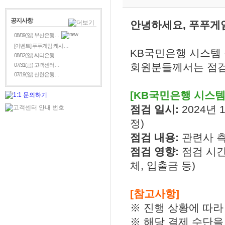
공지사항
안녕하세요, 푸푸게
08/09(일) 부산은행…
[이벤트] 푸푸게임 캐시…
KB국민은행 시스템
08/02(일) 씨티은행…
회원분들께서는 점검
07/31(금) 고객센터…
07/19(일) 신한은행…
[KB국민은행 시스템
점검 일시:
2024년 11
정)
점검 내용:
관련사 측
점검 영향:
점검 시간
체, 입출금 등)
[참고사항]
※ 진행 상황에 따라
※ 해당 결제 수단을