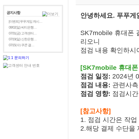
공지사항
안녕하세요. 푸푸게
[이벤트] 푸푸게임 캐시…
08/02(일) 씨티은행…
SK7mobile 휴
07/31(금) 고객센터…
07/19(일) 신한은행…
리오니
07/15(수) 쿠콘 결…
점검 내용 확인하시어
[SK7mobile 휴대
점검 일정:
2024년 0
점검 내용:
관련사측
점검 영향:
점검시간 
[참고사항]
1. 점검 시간은 작업
2.해당 결제 수단을