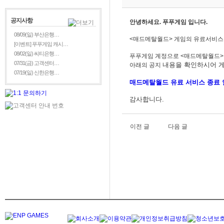
공지사항
안녕하세요. 푸푸게임 입니다.
08/09(일) 부산은행…
<매드메탈월드> 게임의 유료서비스 
[이벤트] 푸푸게임 캐시…
08/02(일) 씨티은행…
푸푸게임 계정으로 <매드메탈월드
07/31(금) 고객센터…
내용을
확인하시어 게
아래의 공지
07/19(일) 신한은행…
매드메탈월드
유료 서비스 종료 
감사합니다.
이전 글
다음 글