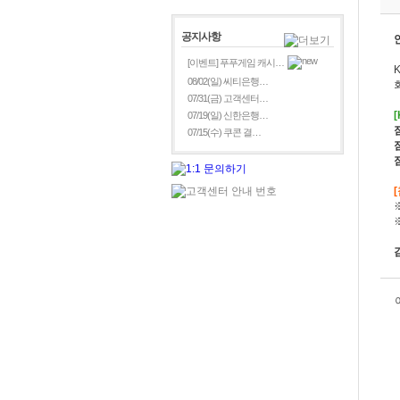
공지사항
[이벤트] 푸푸게임 캐시…
08/02(일) 씨티은행…
07/31(금) 고객센터…
07/19(일) 신한은행…
07/15(수) 쿠콘 결…