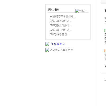
공지사항
[이벤트] 푸푸게임 캐시…
08/02(일) 씨티은행…
07/31(금) 고객센터…
07/19(일) 신한은행…
07/15(수) 쿠콘 결…