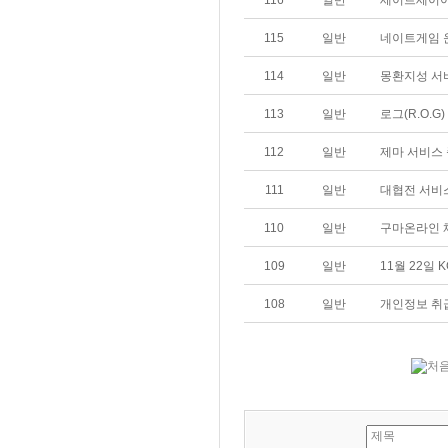
116
일반
세이트세이야
115
일반
네이트게임 
114
일반
몽환지성 서
113
일반
로그(R.O.G
112
일반
제마 서비스 
111
일반
대협전 서비스
110
일반
구마온라인 
109
일반
11월 22일
108
일반
개인정보 취