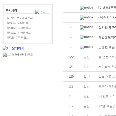
-
[이벤트] 푸
공지사항
-
<바람의기사
[이벤트] 푸푸게임 캐시…
08/02(일) 씨티은행…
-
실시간 계좌
07/31(금) 고객센터…
07/19(일) 신한은행…
-
개인정보처리
07/15(수) 쿠콘 결…
-
안전한 게임 
122
일반
뉴 던전스트
121
일반
개인정보 취
120
일반
설날 연휴 
119
일반
운중가 온라
118
일반
[세인트 세이
117
일반
12월 31일(