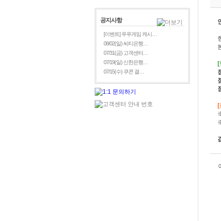
공지사항
[이벤트] 푸푸게임 캐시…
08/02(일) 씨티은행…
07/31(금) 고객센터…
07/19(일) 신한은행…
07/15(수) 쿠콘 결…