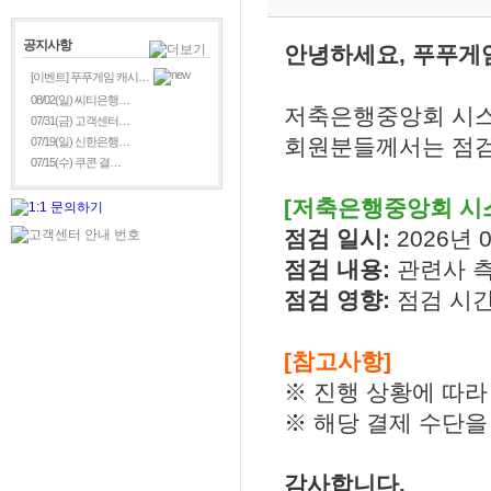
공지사항
안녕하세요, 푸푸게
[이벤트] 푸푸게임 캐시…
08/02(일) 씨티은행…
저축은행중앙회 시스
07/31(금) 고객센터…
회원분들께서는 점검
07/19(일) 신한은행…
07/15(수) 쿠콘 결…
[저축은행중앙회 시스
점검 일시:
2026년 0
점검 내용:
관련사 측
점검 영향:
점검 시
[참고사항]
※ 진행 상황에 따라
※ 해당 결제 수단을
감사합니다.