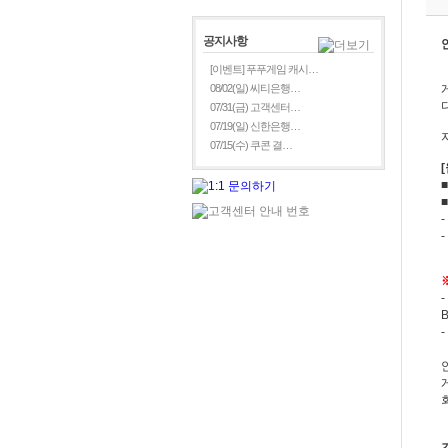
공지사항
[이벤트] 푸푸게임 캐시…
08/02(일) 씨티은행…
07/31(금) 고객센터…
07/19(일) 신한은행…
07/15(수) 쿠콘 결…