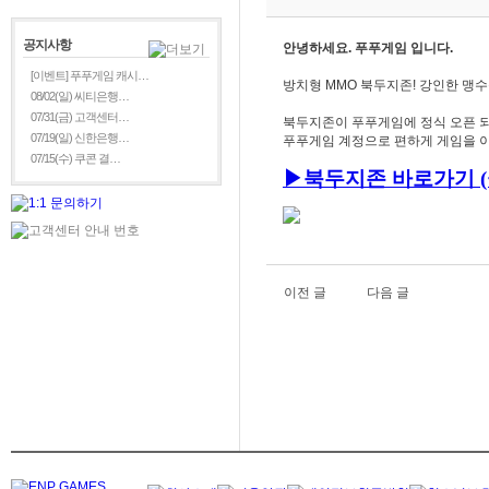
공지사항
안녕하세요. 푸푸게임 입니다.
[이벤트] 푸푸게임 캐시…
방치형 MMO 북두지존! 강인한 맹
08/02(일) 씨티은행…
07/31(금) 고객센터…
북두지존이 푸푸게임에 정식 오픈 되
07/19(일) 신한은행…
푸푸게임 계정으로 편하게 게임을 이
07/15(수) 쿠콘 결…
▶
북두지존
바로가기 (
이전 글
다음 글