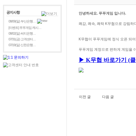
공지사항
안녕하세요. 푸푸게임 입니다.
08/09(일) 부산은행…
쾌감, 쾌속, 쾌락 K무협으로 강림하다
[이벤트] 푸푸게임 캐시…
08/02(일) 씨티은행…
K무협이
푸푸게임에 정식 오픈 되어
07/31(금) 고객센터…
07/19(일) 신한은행…
푸푸게임 계정으로 편하게 게임을 이
▶ K무협
바로가기 (클
이전 글
다음 글