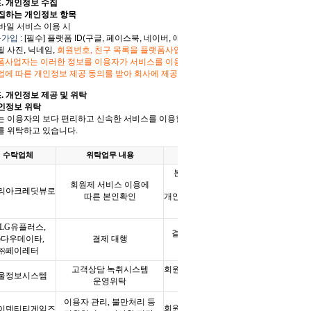
. 개인정보 수집
수집하는 개인정보 항목
바일 서비스 이용 시
동가입 :
[필수] 플랫폼 ID(구글, 페이스북, 네이버, 애플,
카카오
), 공개
 사진, 닉네임,
회원번호, 친구 목록을 플랫폼사업자로부터 제공받으며,
폼사업자는 이러한 정보를 이용자가 서비스를 이용하는 시점에 개인정보
법에 따른 개인정보 제공 동의를 받아 회사에 제공합니다.
조
.
개인정보 제공 및 위탁
인정보 위탁
는 이용자의 보다 편리하고 신속한 서비스를 이용할 수 있도록 일부
를 위탁하고 있습니다
.
수탁업체
위탁업무 내용
위탁기간
본인 확인기관에 이미
회원제 서비스 이용에
보유하고 있는
리아크레딧뷰로
따른 본인확인
개인 정보로 별도 저장하지
않음
LG
유플러스
,
결제일을 포함하여
5
년
㈜다우데이타
,
결제 대행
동안 보관
㈜페이레터
고객상담 녹취시스템
회원탈퇴 또는 법령이 정한
울정보시스템
운영위탁
시점까지
이용자 관리
,
불만처리 등
회원탈퇴 또는 법령이 정한
이덴티티게임즈