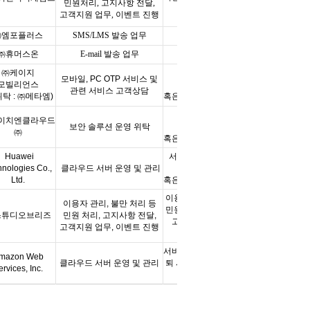
민원처리
,
고지사항 전달
,
시점까지
고객지원 업무
,
이벤트 진행
㈜엠포플러스
SMS/LMS
발송 업무
계약 종료 시
㈜휴머스온
E-mail
발송 업무
계약 종료 시
㈜케이지
서비스 이용종료 및
모바일
, PC OTP
서비스 및
모빌리언스
회원탈퇴 시
관련 서비스 고객상담
위탁
:
㈜메타엠
)
혹은 위탁 계약 종료시까지
서비스 이용종료 및
이치엔클라우드
보안 솔루션 운영 위탁
회원탈퇴 시
㈜
혹은 위탁 계약 종료시까지
Huawei
서비스 이용종료 및 회원
hnologies Co.,
클라우드 서버 운영 및 관리
탈퇴
시
Ltd.
혹은 위탁 계약 종료시까지
이용자 관리, 불만 처리 등
이용자 관리, 불만 처리 등
민원 처리, 고지사항 전달,
스튜디
오브리즈
민원 처리, 고지사항 전달,
고객지원 업무, 이벤트
고객지원 업무, 이벤트 진행
진행
서비스 이용종료 및 회원탈
mazon Web
클라우드 서버 운영 및 관리
퇴 시 혹은 위탁 계약 종료
ervices, Inc.
시까지