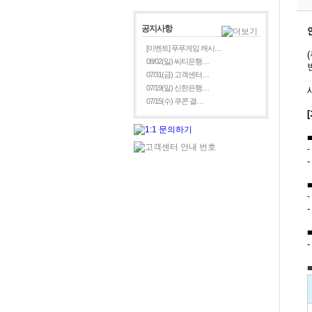
공지사항
[이벤트] 푸푸게임 캐시…
08/02(일) 씨티은행…
07/31(금) 고객센터…
07/19(일) 신한은행…
07/15(수) 쿠콘 결…