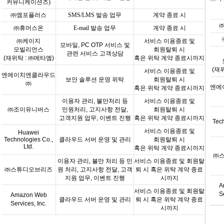
커뮤니케이션즈
)
㈜엠포플러스
SMS/LMS
발송 업무
계약 종료 시
㈜휴머스온
E-mail
발송 업무
계약 종료 시
㈜케이지
서비스 이용종료 및
모바일
, PC OTP
서비스 및
모빌리언스
회원탈퇴 시
관련 서비스 고객상담
(
재위탁
:
㈜메타엠
)
혹은 위탁 계약 종료시까지
(
재
서비스 이용종료 및
엔에이치엔클라우드
보안 솔루션 운영 위탁
회원탈퇴 시
㈜
엔에
혹은 위탁 계약 종료시까지
이용자 관리
,
불만처리 등
서비스 이용종료 및
㈜조이유니버스
민원처리
,
고지사항 전달
,
회원탈퇴 시
고객지원 업무
,
이벤트 진행
혹은 위탁 계약 종료시까지
Tec
서비스 이용종료 및
Huawei
Technologies Co.,
클라우드 서버 운영 및 관리
회원탈퇴
시
Ltd.
혹은 위탁 계약 종료시까지
㈜
이용자 관리, 불만 처리 등 민
서비스 이용종료 및 회원탈
㈜
스튜디오브리즈
원 처리, 고지사항 전달, 고객
퇴 시 혹은 위탁 계약 종료
지원 업무, 이벤트 진행
시까지
A
서비스 이용종료 및 회원탈
S
Amazon Web
클라우드 서버 운영 및 관리
퇴 시 혹은 위탁 계약 종료
Services, Inc.
시까지