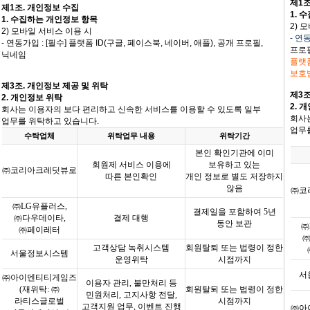
제1조
제1조. 개인정보 수집
1. 
1. 수집하는 개인정보 항목
2)
모
2)
모바일 서비스 이용 시
- 연
- 연동가입 : [필수] 플랫폼 ID(구글, 페이스북, 네이버, 애플), 공개 프로필,
프로필
닉네임
플랫
보호
제
3
조
.
개인정보 제공 및 위탁
제
3
2.
개인정보 위탁
2.
개
회사는 이용자의 보다 편리하고 신속한 서비스를 이용할 수 있도록 일부
회사
업무를 위탁하고 있습니다
.
업무
수탁업체
위탁업무 내용
위탁기간
본인 확인기관에 이미
회원제 서비스 이용에
보유하고 있는
㈜코리아크레딧뷰로
따른 본인확인
개인 정보로 별도 저장하지
않음
㈜코
㈜
LG
유플러스
,
결제일을 포함하여
5
년
㈜다우데이타
,
결제 대행
동안 보관
㈜
㈜페이레터
고객상담 녹취시스템
회원탈퇴 또는 법령이 정한
서울정보시스템
운영위탁
시점까지
서
㈜아이덴티티게임즈
이용자 관리
,
불만처리 등
(
재위탁
:
㈜
회원탈퇴 또는 법령이 정한
민원처리
,
고지사항 전달
,
라티스글로벌
시점까지
고객지원 업무
,
이벤트 진행
㈜아