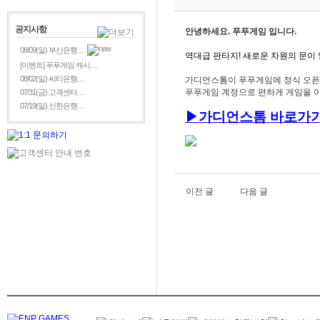
공지사항
안녕하세요. 푸푸게임 입니다.
08/09(일) 부산은행…
역대급 판타지! 새로운 차원의 문이
[이벤트] 푸푸게임 캐시…
08/02(일) 씨티은행…
가디언스톰이 푸푸게임에 정식 오픈 
푸푸게임 계정으로 편하게 게임을 이
07/31(금) 고객센터…
07/19(일) 신한은행…
▶
가
디언스톰
바로가기
이전 글
다음 글