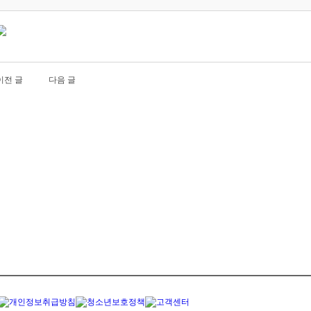
이전 글
다음 글